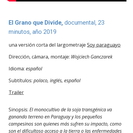
El Grano que Divide
,
documental
, 23
minut
os
, año 2019
una versión corta del largometraje
Soy paraguayo
Dirección, cámara, montaje:
Wojciech Ganczarek
Idioma
:
español
Subtítulos
:
polaco, ingl
és, español
Trailer
Sinopsis
:
El monocultivo de la soja transgénica va
ganando terreno en Paraguay y los pequeños
campesinos son quienes más sufren su impacto, como
son el dificultoso acceso a la tierra o las enfermedades