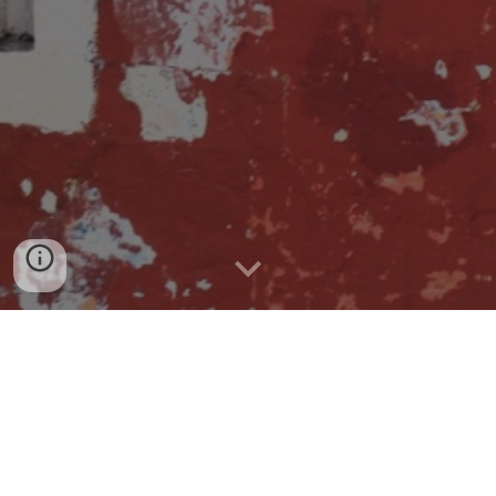
E-mail:
w.ganczarek(arroba)gmail.com
LinkedIn
YouTube
Facebook (PL)
/
Facebook (ES)
Instagram (PL)
/
Instagram (ES)