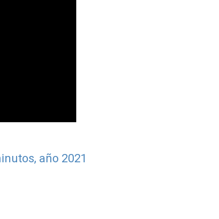
nutos, año 202
1