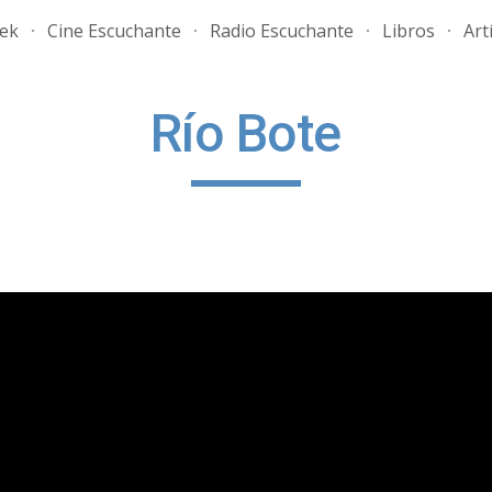
rek
Cine Escuchante
Radio Escuchante
Libros
Art
ip to main content
Skip to navigat
Río Bote