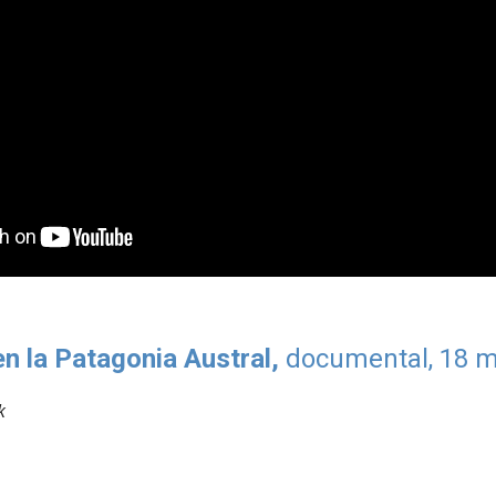
en la Patagonia Austral,
documental,
18
mi
k